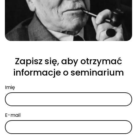
Królem…
Siły
męskich
Archetypów
.
Stań się
Zapisz się, aby otrzymać
KRÓLOWĄ…
informacje o seminarium
Siły
kobiecych
Imię
Archetypów
E-mail