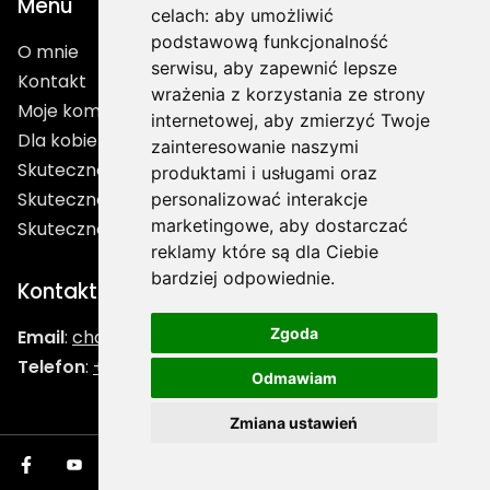
Menu
celach:
aby umożliwić
podstawową funkcjonalność
O mnie
serwisu
,
aby zapewnić lepsze
Kontakt
wrażenia z korzystania ze strony
Moje kompetencje
internetowej
,
aby zmierzyć Twoje
Dla kobiet
zainteresowanie naszymi
Skuteczność w Sporcie
produktami i usługami oraz
Skuteczność w Biznesie
personalizować interakcje
marketingowe
,
aby dostarczać
Skuteczność w Życiu
reklamy które są dla Ciebie
bardziej odpowiednie
.
Kontakt
Zgoda
Email
:
chatlasmarcin@gmail.com
Telefon
:
+31624286032
Odmawiam
Zmiana ustawień