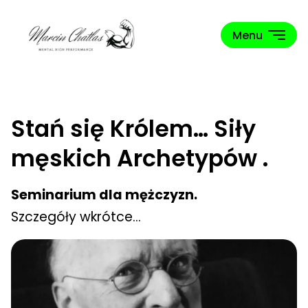
Menu
Możesz
Stań się Królem… Siły
więcej i
męskich Archetypów .
lepiej w
każdym
kontekście!
Seminarium dla mężczyzn.
Szczegóły wkrótce…
Seminarium
Biznesowe
„Pierwszy
Milion”
Stań się