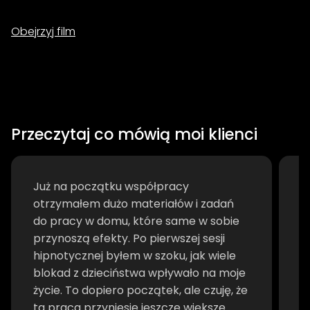
Obejrzyj film
Przeczytaj co mówią moi klienci
Już na początku współpracy
J
otrzymałem dużo materiałów i zadań
h
do pracy w domu, które same w sobie
p
przynoszą efekty. Po pierwszej sesji
p
hipnotycznej byłem w szoku, jak wiele
r
blokad z dzieciństwa wpływało na moje
p
życie. To dopiero początek, ale czuję, że
p
ta praca przyniesie jeszcze większe
w