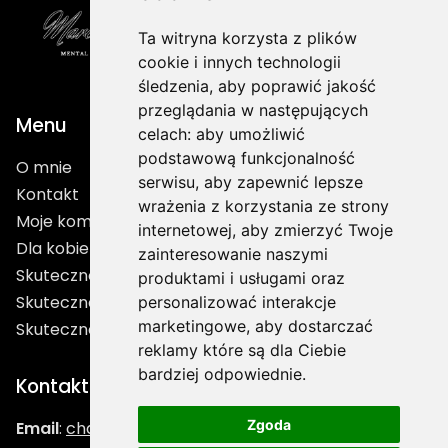
Ta witryna korzysta z plików
cookie i innych technologii
śledzenia, aby poprawić jakość
przeglądania w następujących
Menu
celach:
aby umożliwić
podstawową funkcjonalność
O mnie
serwisu
,
aby zapewnić lepsze
Kontakt
wrażenia z korzystania ze strony
Moje kompetencje
internetowej
,
aby zmierzyć Twoje
Dla kobiet
zainteresowanie naszymi
Skuteczność w Sporcie
produktami i usługami oraz
Skuteczność w Biznesie
personalizować interakcje
marketingowe
,
aby dostarczać
Skuteczność w Życiu
reklamy które są dla Ciebie
bardziej odpowiednie
.
Kontakt
Zgoda
Email
:
chatlasmarcin@gmail.com