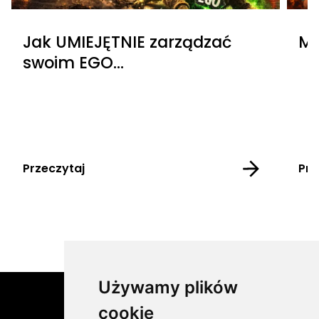
Jak UMIEJĘTNIE zarządzać
Mo
swoim EGO…
Przeczytaj
Prz
Używamy plików
cookie